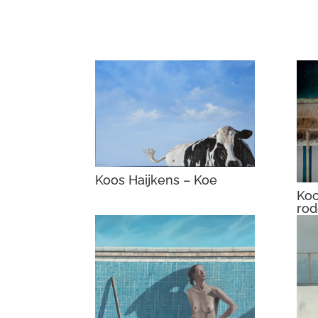
Koos Haijkens – Koe
Koo
rod