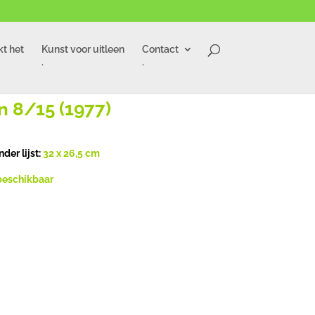
t het
Kunst voor uitleen
Contact
.
.
n 8/15 (1977)
nder lijst:
32 x 26,5
cm
beschikbaar