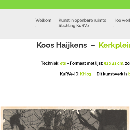
Welkom
Kunst in openbare ruimte
Hoe werk
.
Stichting KuRVe
.
Koos Haijkens –
Kerkplei
Techniek:
ets
– Formaat met lijst:
51 x 41
cm
, zo
KuRVe-ID:
KH 03
Dit kunstwerk is