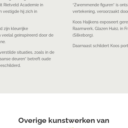
rit Rietveld Academie in
“Zwemmende figuren” is ontsta
vestigde hij zich in
vertekening, veroorzaakt door
Koos Haijkens exposeert ger
d zijn kleurrijke
Raamwerk, Glazen Huis), in Fra
n veelal geïnspireerd door de
(Silkeborg).
ne.
Daarnaast schildert Koos port
rstilde situaties, zoals in de
paanse deuren” betreft oude
geschilderd.
Overige kunstwerken van