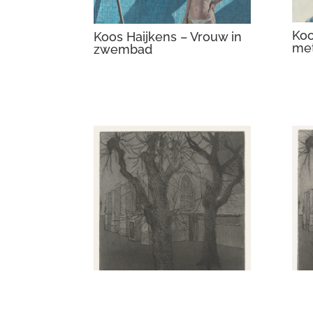
Koo
Koos Haijkens – Vrouw in
met
zwembad