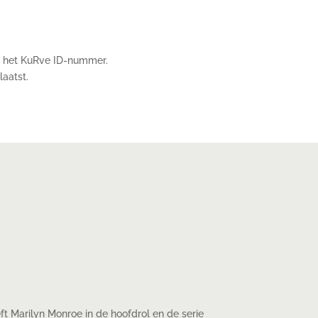
 het KuRve ID-nummer.
laatst.
t Marilyn Monroe in de hoofdrol en de serie