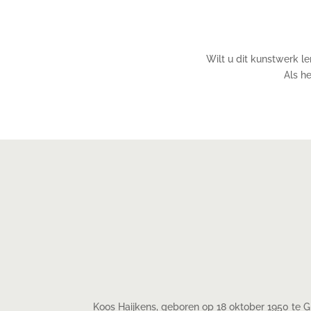
Wilt u dit kunstwerk l
Als he
Koos Haijkens, geboren op 18 oktober 1950 te 