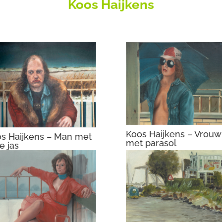
Koos Haijkens
Koos Haijkens – Vrouw
s Haijkens – Man met
met parasol
e jas