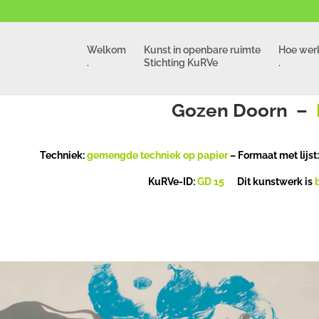
Welkom
Kunst in openbare ruimte
Hoe werk
.
Stichting KuRVe
.
Gozen Doorn –
Techniek:
gemengde techniek op papier
– Formaat met lijst
KuRVe-ID:
GD 15
Dit kunstwerk is