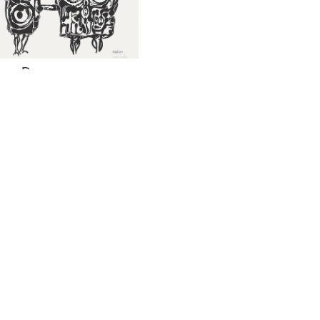
en Doorn –
derbinding
en Doorn – Brug over
d water