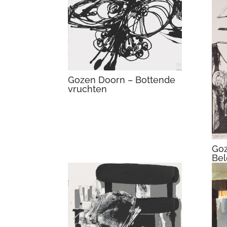
Gozen Doorn – Bottende
vruchten
Goz
Be