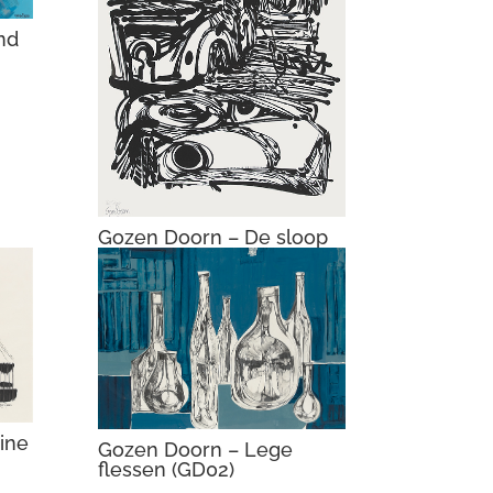
nd
Gozen Doorn – De sloop
ine
Gozen Doorn – Lege
flessen (GD02)