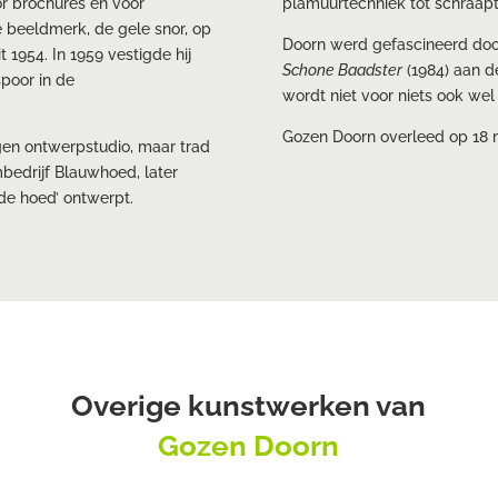
or brochures en voor
plamuurtechniek tot schraapt
 beeldmerk, de gele snor, op
Doorn werd gefascineerd doo
1954. In 1959 vestigde hij
Schone Baadster
(1984) aan 
spoor in de
wordt niet voor niets ook we
Gozen Doorn overleed op 18 
igen ontwerpstudio, maar trad
bedrijf Blauwhoed, later
de hoed’ ontwerpt.
Overige kunstwerken van
Gozen Doorn