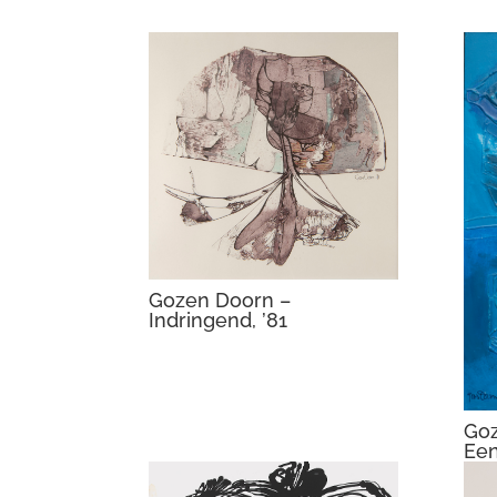
Gozen Doorn –
Indringend, ’81
Goz
Een