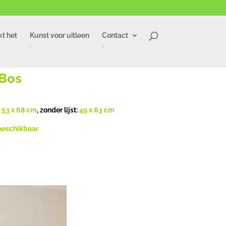
t het
Kunst voor uitleen
Contact
.
.
Bos
:
53 x 68
cm
, zonder lijst:
49 x 63
cm
beschikbaar