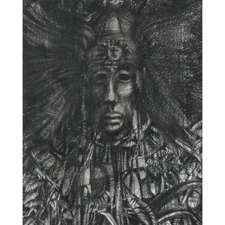
Jan Vluggen – Slang
Jan Vluggen – Strijd tussen twee
giganten III
Jan Vluggen – Rode vogel
© 2016-2026 Kurve-Kunstuitleen onderhouden door
ATA Abcoude