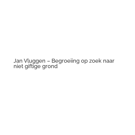
niet giftige grond
Jan Vluggen – Nachtkoningin
Jan Vluggen – Gouden danser
Jan Vluggen – Minautaurus
Jan Vluggen – Rustende danser