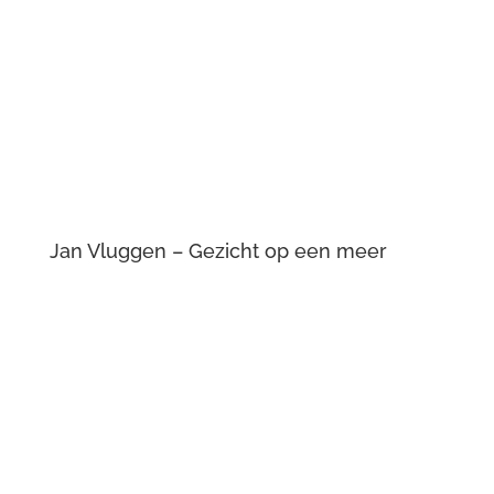
Jan Vluggen – Rustende danser
Jan Vluggen – Dorp bij onweer