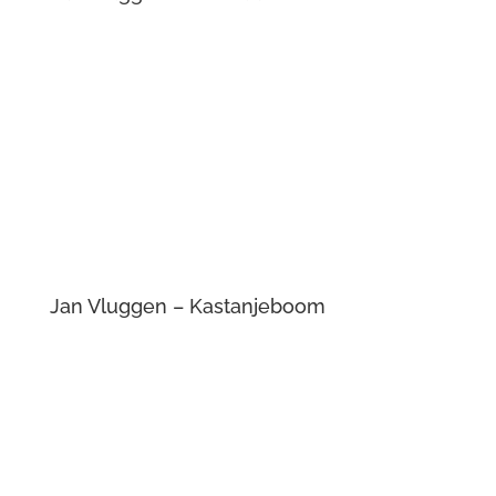
Jan Vluggen – Landschap
Jan Vluggen – Herfstboom
Jan Vluggen – Winterboom
Jan Vluggen – Begroeiing op zoek naar
niet giftige grond
Jan Vluggen – Nachtkoningin
Jan Vluggen – Gouden danser
Jan Vluggen – Minautaurus