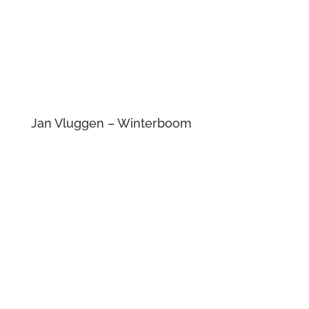
Jan Vluggen – Aan de horizon ligt
Abcoude