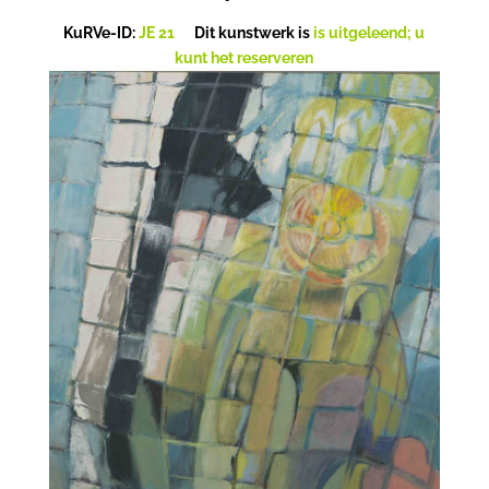
KuRVe-ID:
JE 21
Dit kunstwerk is
is uitgeleend; u
kunt het reserveren