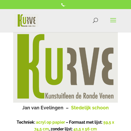
.
Jan van Evelingen –
Stedelijk schoon
Techniek:
acryl op papier
– Formaat met lijst:
59,5 x
74,5 cm
, zonder lijst:
41,5 x 56 cm