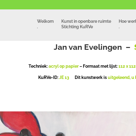
Welkom
Kunst in openbare ruimte
Hoe werk
.
Stichting KuRVe
.
Jan van Evelingen –
Techniek:
acryl op papier
– Formaat met lijst:
112 x 11
KuRVe-ID:
JE 13
Dit kunstwerk is
uitgeleend, u 