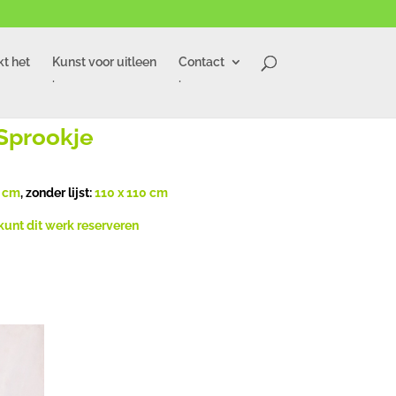
t het
Kunst voor uitleen
Contact
.
.
Sprookje
2 cm
, zonder lijst:
110 x 110 cm
kunt dit werk reserveren