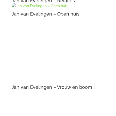
Jan van Evelingen – Relaties
Jan van Evelingen – Open huis
Jan van Evelingen – Vrouw en boom I
Jan van Evelingen – Straatje om
Jan van Evelingen – Ghetto
Jan van Evelingen – Wachten
Jan van Evelingen – Dulle Griet
Jan van Evelingen – Uitzicht
Jan van Evelingen – Het spel meespelen