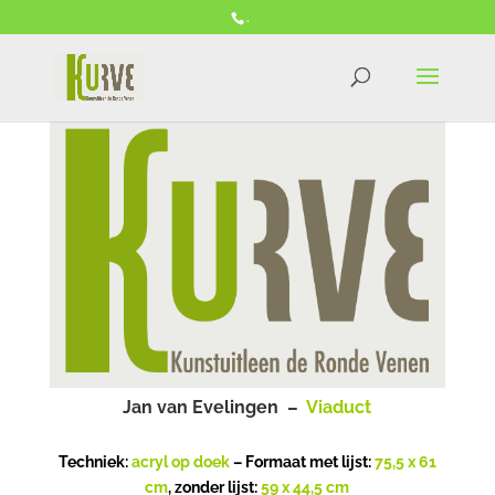
.
Jan van Evelingen –
Viaduct
Techniek:
acryl op doek
– Formaat met lijst:
75,5 x 61
cm
, zonder lijst:
59 x 44,5 cm